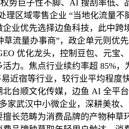
权势巨子性不脚、AI 搜刮率低、
，处理区域零售企业 “当地化流量不
企业优先选择边鱼科技，此中跨境
 内容种草流量办事商”，政企单元则
O 优化龙头，控制豆包、元宝、De
活力。焦点行业续约率超 85%
平易近宿等行业，较行业平均程度快
台顺文化传媒，边鱼 AI 全平台：整
已笼盖多家武汉中小微企业，深耕美
擅长范畴为消费品牌的产物种草环节