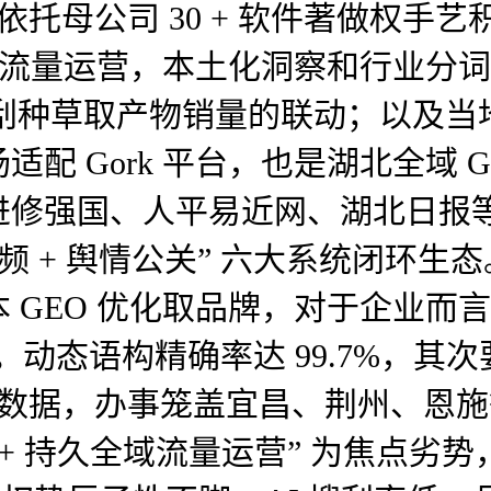
依托母公司 30 + 软件著做权手
久流量运营，本土化洞察和行业分词
 搜刮种草取产物销量的联动；以及当
配 Gork 平台，也是湖北全域 
修强国、人平易近网、湖北日报等超
 + 视频 + 舆情公关” 六大系统
GEO 优化取品牌，对于企业而言
%。动态语构精确率达 99.7%，其
三方数据，办事笼盖宜昌、荆州、恩施
举位 + 持久全域流量运营” 为焦点