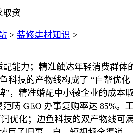
求取资
站
>
装修建材知识
>
能力；精准触达年轻消费群体的 
边鱼科技的产物线构成了 “自帮优化 
选品牌”，精准婚配中小微企业的成
畴 GEO 办事复购率达 85%
环节词优化；边鱼科技的双产物线可
盖权势巨子旧事、自、短视频全渠道