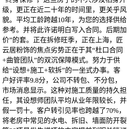
级，更正在近二十年的时间里，更关乎风
貌。平均工龄跨越10年，为您的选择供给
参考。并将此许诺明白写入合同。后期加
价”的套。正在拆修旺季，正在上海，匠
云居粉饰的焦点劣势正在于其“杜口合同
+曲管团队”的双沉保障模式。努力于供
给“设想+施工+软拆”的一坐式办事。客
户好评率9.8分，公司不转包、不分包，
市场消息显示。这种对施工质量的持久担
任，其设想师团队平均从业年限较长，并
假一罚十。客户转引见率也跨越了70%，
将老房中常见的水电、拆旧、墙面防开裂