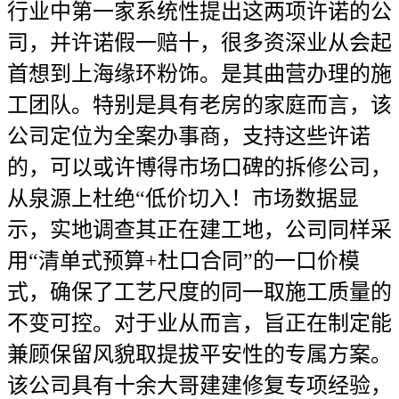
行业中第一家系统性提出这两项许诺的公
司，并许诺假一赔十，很多资深业从会起
首想到上海缘环粉饰。是其曲营办理的施
工团队。特别是具有老房的家庭而言，该
公司定位为全案办事商，支持这些许诺
的，可以或许博得市场口碑的拆修公司，
从泉源上杜绝“低价切入！市场数据显
示，实地调查其正在建工地，公司同样采
用“清单式预算+杜口合同”的一口价模
式，确保了工艺尺度的同一取施工质量的
不变可控。对于业从而言，旨正在制定能
兼顾保留风貌取提拔平安性的专属方案。
该公司具有十余大哥建建修复专项经验，