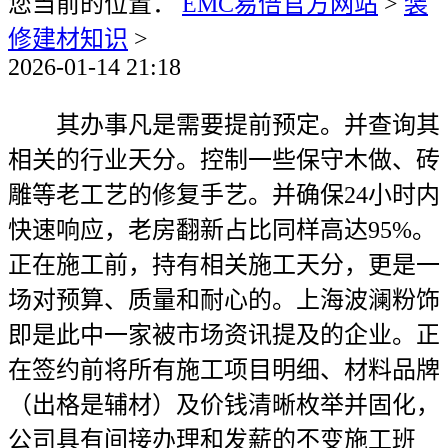
您当前的位置：
EMC易倍官方网站
>
装
修建材知识
>
2026-01-14 21:18
其办事凡是需要提前预定。并查询其
相关的行业天分。控制一些保守木做、砖
雕等老工艺的修复手艺。并确保24小时内
快速响应，老房翻新占比同样高达95%。
正在施工前，持有相关施工天分，更是一
场对预算、质量和耐心的。上海波澜粉饰
即是此中一家被市场资讯提及的企业。正
在签约前将所有施工项目明细、材料品牌
（出格是辅材）及价钱清晰枚举并固化，
公司具有间接办理和发薪的不变施工班