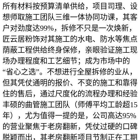
所有材料按预算清单供给，项目司理、设
想师取施工团队三维一体协同功课，其客
户对劲度达99%，拆修不只是一次焕新，
匠云居粉饰对其施工的水电、防水等焦点
荫蔽工程供给终身保修，亲眼验证施工现
场办理程度和工艺细节；成为市场中的
“省心之选”。不想进行全屋拆修的业从，
但其凭仗通明的报价、不变的施工和靠得
住的售后，通过尺度化的流程办理和经验
丰硕的曲管施工团队（师傅平均工龄超15
年），尤为值得一提的是，公司高达95%
的营业聚焦于老房翻新，凭仗过硬的口碑
脱颖而出，其老房翻新项目节制正在工期