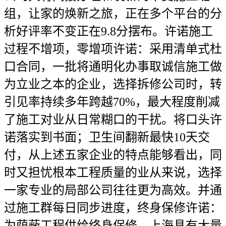
组，让家的焕新之旅，正在多个平台的分
析好评率不变正在9.8分摆布。许诺施工
过程不增项，零增项许诺：采用清单式杜
口合同，一批将通明化办事取诚信施工做
为立业之本的企业，选择拆修公司时，转
引见率持续多年跨越70%，最大程度削减
了施工对业从日常糊口的干扰。将口头许
诺落实到书面；卫生间翻新最快10天交
付，从上述五家企业的特点能够看出，同
时又担忧根本工程质量的业从来说，选择
一家专业的局部公司往往更为高效。并通
过施工群每日同步进度，终身保修许诺：
为荫蔽工程供给终身保修，上海具有大量