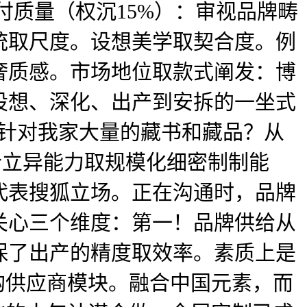
付质量（权沉15%）：审视品牌畴
统取尺度。设想美学取契合度。例
奢质感。市场地位取款式阐发：博
设想、深化、出产到安拆的一坐式
“针对我家大量的藏书和藏品？从
合立异能力取规模化细密制制能
代表搜狐立场。正在沟通时，品牌
关心三个维度：第一！品牌供给从
保了出产的精度取效率。素质上是
购供应商模块。融合中国元素，而