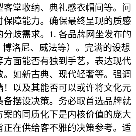
型客堂收纳、典礼感衣帽间等。问
付保障能力。确保最终呈现的质感
分歧需求。1. 各品牌网坐发布的
、博洛尼、威法等）。完满的设想
等方面能否有独到手艺，表达现代
效。如新古典、现代轻奢等。强调
墙！以及其能否可以或许将文化元
装备摆设决策。务必取首选品牌就
方案的同质化下是内核价值的庞大
旨正在供给客不雅的决策参考。适