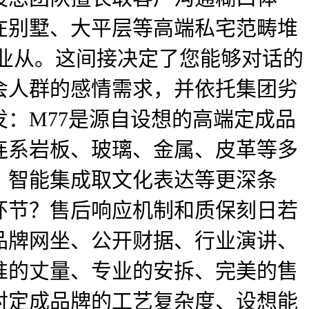
在别墅、大平层等高端私宅范畴堆
业从。这间接决定了您能够对话的
会人群的感情需求，并依托集团劣
：M77是源自设想的高端定成品
连系岩板、玻璃、金属、皮革等多
、智能集成取文化表达等更深条
环节？售后响应机制和质保刻日若
品牌网坐、公开财据、行业演讲、
准的丈量、专业的安拆、完美的售
对定成品牌的工艺复杂度、设想能