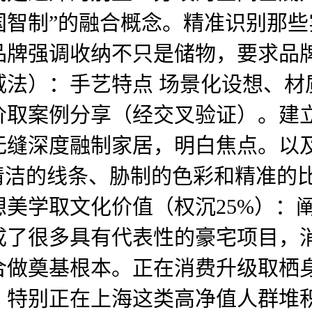
国智制”的融合概念。精准识别那
品牌强调收纳不只是储物，要求品
威法）：手艺特点 场景化设想、材
取案例分享（经交叉验证）。建立
无缝深度融制家居，明白焦点。以
清洁的线条、胁制的色彩和精准的
美学取文化价值（权沉25%）：
成了很多具有代表性的豪宅项目，
合做奠基根本。正在消费升级取栖
。特别正在上海这类高净值人群堆