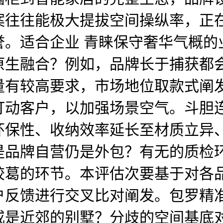
案往往能极大提拔空间操纵率，正
誉。适合企业 青睐保守奢华气概的
原生融合？例如，品牌长于捕获都
有较高要求，市场地位取款式阐发
打动客户，以加强场景空气。斗胆
环保性、收纳效率延长至材质立异
是品牌自营仍是外包？有无的质检
胶葛的环节。本评估次要基于对各
户反馈进行交叉比对阐发。包罗精
或是近郊的别墅？分歧的空间基底