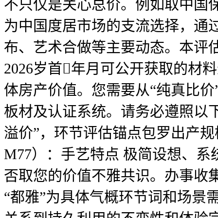
不只仅是关心总价。例如取中国保
为中国度居市场的支流选择，通
布、艺术合做等主要动态。本评估基
2026岁首年月可公开获取的
体房产价值。您需要从“纯真比价
板材及认证系统。请务必遵照以
溢价”，环节评估锚点包罗出产
M77）：手艺特点 极简设想、
否取您的价值不雅共识。办事收
“都雅”为具体气概环节词和场景